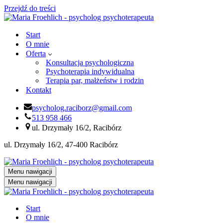
Przejdź do treści
Start
O mnie
Oferta
Konsultacja psychologiczna
Psychoterapia indywidualna
Terapia par, małżeństw i rodzin
Kontakt
psycholog.raciborz@gmail.com
513 958 466
ul. Drzymały 16/2, Racibórz
ul. Drzymały 16/2, 47-400 Racibórz
Menu nawigacji
Menu nawigacji
Start
O mnie