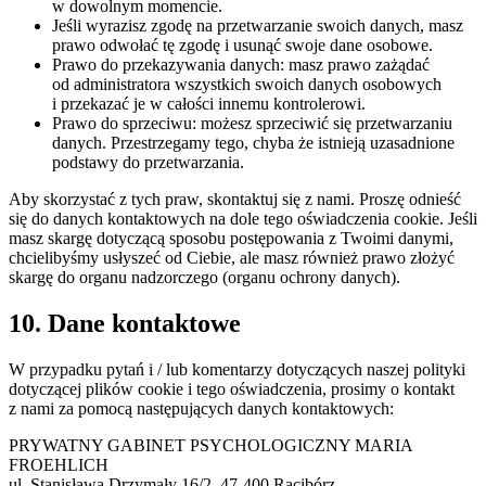
w dowolnym momencie.
Jeśli wyrazisz zgodę na przetwarzanie swoich danych, masz
prawo odwołać tę zgodę i usunąć swoje dane osobowe.
Prawo do przekazywania danych: masz prawo zażądać
od administratora wszystkich swoich danych osobowych
i przekazać je w całości innemu kontrolerowi.
Prawo do sprzeciwu: możesz sprzeciwić się przetwarzaniu
danych. Przestrzegamy tego, chyba że istnieją uzasadnione
podstawy do przetwarzania.
Aby skorzystać z tych praw, skontaktuj się z nami. Proszę odnieść
się do danych kontaktowych na dole tego oświadczenia cookie. Jeśli
masz skargę dotyczącą sposobu postępowania z Twoimi danymi,
chcielibyśmy usłyszeć od Ciebie, ale masz również prawo złożyć
skargę do organu nadzorczego (organu ochrony danych).
10. Dane kontaktowe
W przypadku pytań i / lub komentarzy dotyczących naszej polityki
dotyczącej plików cookie i tego oświadczenia, prosimy o kontakt
z nami za pomocą następujących danych kontaktowych:
PRYWATNY GABINET PSYCHOLOGICZNY MARIA
FROEHLICH
ul. Stanisława Drzymały 16/2, 47-400 Racibórz